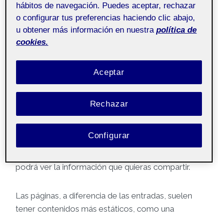
hábitos de navegación. Puedes aceptar, rechazar
o configurar tus preferencias haciendo clic abajo,
Pública
u obtener más información en nuestra
política de
cookies.
¡Hola!
Aceptar
Soy X y esta
página
se ha generado
automáticamente. Esta página es
pública
y la
Rechazar
puede ver todo el mundo. Es interesante que haya
contenidos públicos en tu espacio Folio, como
Configurar
esta página de presentación. Asi, si alguien lo
visita, pero no es miembro de la comunidad UOC
podrá ver la información que quieras compartir.
Las páginas, a diferencia de las entradas, suelen
tener contenidos más estáticos, como una